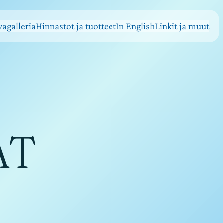
agalleria
Hinnastot ja tuotteet
In English
Linkit ja muut
AT