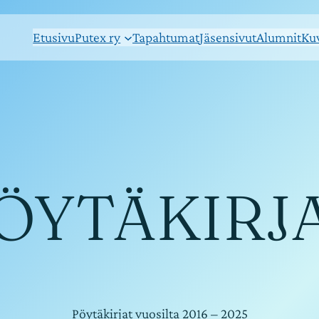
Etusivu
Putex ry
Tapahtumat
Jäsensivut
Alumnit
Kuv
ÖYTÄKIRJ
Pöytäkirjat vuosilta 2016 – 2025