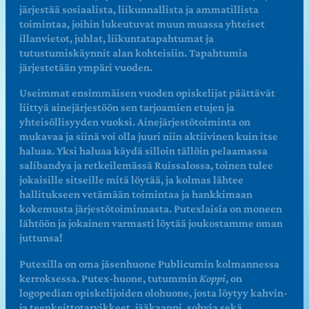
järjestää sosiaalista, liikunnallista ja ammatillista
toimintaa, joihin lukeutuvat muun muassa yhteiset
illanvietot, juhlat, liikuntatapahtumat ja
tutustumiskäynnit alan kohteisiin. Tapahtumia
järjestetään ympäri vuoden.
Useimmat ensimmäisen vuoden opiskelijat päättävät
liittyä ainejärjestöön sen tarjoamien etujen ja
yhteisöllisyyden vuoksi. Ainejärjestötoiminta on
mukavaa ja siinä voi olla juuri niin aktiivinen kuin itse
haluaa. Yksi haluaa käydä silloin tällöin pelaamassa
salibandya ja retkeilemässä Ruissalossa, toinen tulee
jokaisille sitseille mitä löytää, ja kolmas lähtee
hallitukseen vetämään toimintaa ja hankkimaan
kokemusta järjestötoiminnasta. Putexlaisia on moneen
lähtöön ja jokainen varmasti löytää joukostamme oman
juttunsa!
Putexilla on oma jäsenhuone Publicumin kolmannessa
kerroksessa. Putex-huone, tutummin
Koppi
, on
logopedian opiskelijoiden olohuone, josta löytyy kahvin-
ja teenkeittotarvikkeet, jääkaappi, sohvia sekä