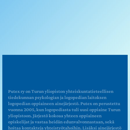
Putex ry on Turun yliopiston yhteiskuntatieteellisen
tiedekunnan psykologian ja logopedian laitoksen
logopedian oppiaineen ainejärjestö. Putex on perustettu
vuonna 2005, kun logopediasta tuli uusi oppiaine Turun
yliopistoon. Järjestö kokoaa yhteen oppiaineen
opiskelijat ja vastaa heidän edunvalvonnastaan, sekä
hoitaa kontakteja yhteistyötahoihin. Lisäksi ainejärjestö