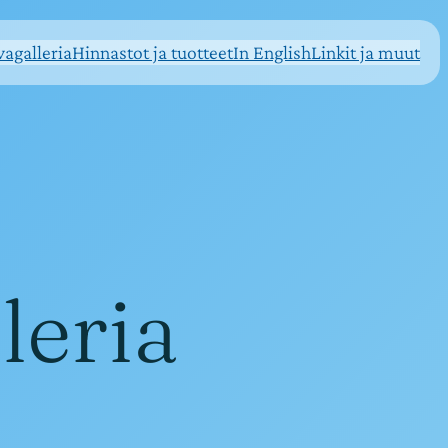
agalleria
Hinnastot ja tuotteet
In English
Linkit ja muut
leria