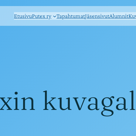
Etusivu
Putex ry
Tapahtumat
Jäsensivut
Alumnit
Kuv
xin kuvagal