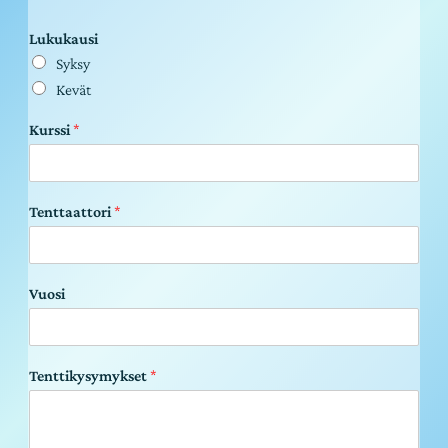
Lukukausi
Syksy
Kevät
Kurssi
*
Tenttaattori
*
Vuosi
Tenttikysymykset
*